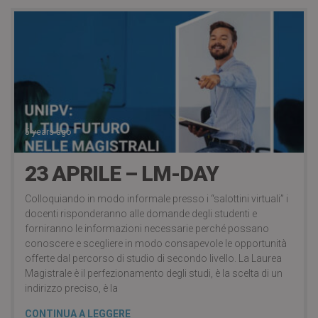
5 years ago
23 APRILE – LM-DAY
Colloquiando in modo informale presso i “salottini virtuali” i
docenti risponderanno alle domande degli studenti e
forniranno le informazioni necessarie perché possano
conoscere e scegliere in modo consapevole le opportunità
offerte dal percorso di studio di secondo livello. La Laurea
Magistrale è il perfezionamento degli studi, è la scelta di un
indirizzo preciso, è la
CONTINUA A LEGGERE