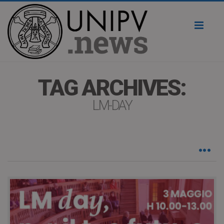
Toggl
naviga
TAG ARCHIVES:
LM-DAY