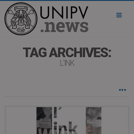
Toggl
naviga
TAG ARCHIVES:
L’INK