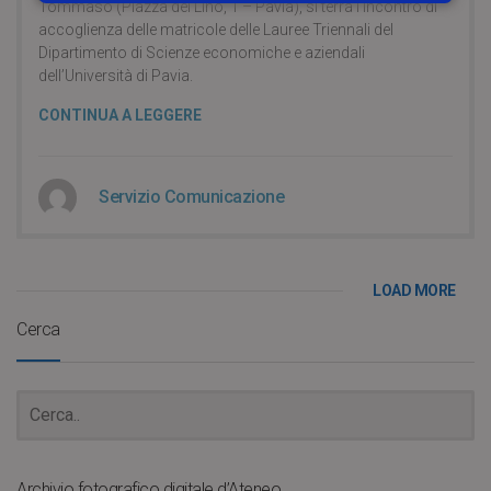
Tommaso (Piazza del Lino, 1 – Pavia), si terrà l’incontro di
accoglienza delle matricole delle Lauree Triennali del
Dipartimento di Scienze economiche e aziendali
dell’Università di Pavia.
CONTINUA A LEGGERE
Servizio Comunicazione
LOAD MORE
Cerca
Archivio fotografico digitale d’Ateneo