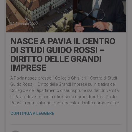
10 Gennaio 2022
NASCE A PAVIA IL CENTRO
DI STUDI GUIDO ROSSI –
DIRITTO DELLE GRANDI
IMPRESE
A Pavia nasce, presso il Collegio Ghislieri, il Centro di Studi
Guido Rossi – Diritto delle Grandi Imprese su iniziativa del
Collegio e del Dipartimento di Giurisprudenza dell’Università
di Pavia, dove il giurista e finissimo uomo di cultura Guido
Rossi fu prima alunno e poi docente di Diritto commerciale.
CONTINUA A LEGGERE