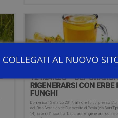
9 years ago
I
12 MARZO – DEPURARSI 
RIGENERARSI CON ERBE 
FUNGHI
o
i
Domenica 12 marzo 2017, alle ore 15.00, presso l’Aul
dell’Orto Botanico dell’Università di Pavia (via Sant’Ep
14), si terrà l’incontro “Depurarsi e rigenerarsi con erb