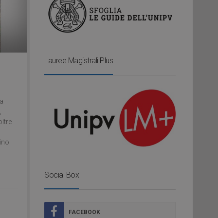
Lauree Magistrali Plus
ia
,
oltre
ino
Social Box
FACEBOOK