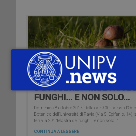
5 Ottobre 2017
8 OTTOBRE – MOSTRA DE
FUNGHI… E NON SOLO…
Domenica 8 ottobre 2017, dalle ore 9.00, presso l’Ort
Botanico dell’Università di Pavia (Via S. Epifanio, 14), s
terrà la 29° “Mostra dei funghi… e non solo…”.
CONTINUA A LEGGERE