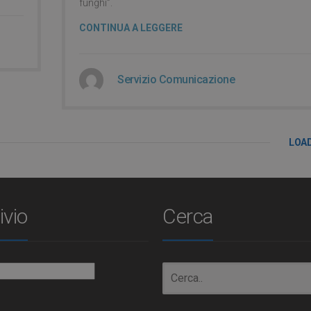
funghi”.
CONTINUA A LEGGERE
Servizio Comunicazione
LOA
ivio
Cerca
io