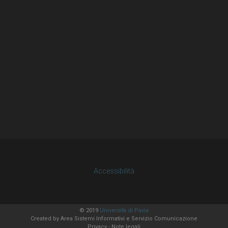
Accessibilità
© 2019
Università di Pavia
Created by
Area Sistemi Informativi
e Servizio Comunicazione
Privacy
-
Note legali