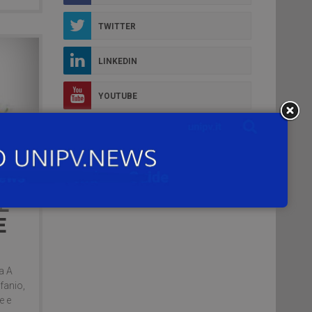
TWITTER
LINKEDIN
YOUTUBE
FLICKR
INSTAGRAM
E
E
a A
ifanio,
e e