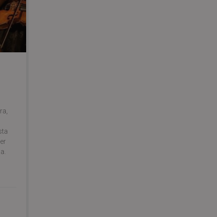
a
ra,
sta
er
a.