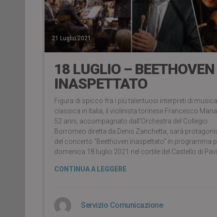
21 Luglio 2021
18 LUGLIO – BEETHOVEN
INASPETTATO
Figura di spicco fra i più talentuosi interpreti di music
classica in Italia, il violinista torinese Francesco Mana
52 anni, accompagnato dall’Orchestra del Collegio
Borromeo diretta da Denis Zanchetta, sarà protagoni
del concerto “Beethoven inaspettato” in programma p
domenica 18 luglio 2021 nel cortile del Castello di Pavi
CONTINUA A LEGGERE
Servizio Comunicazione