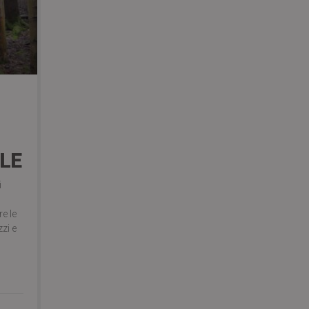
LE
i
re le
zi e