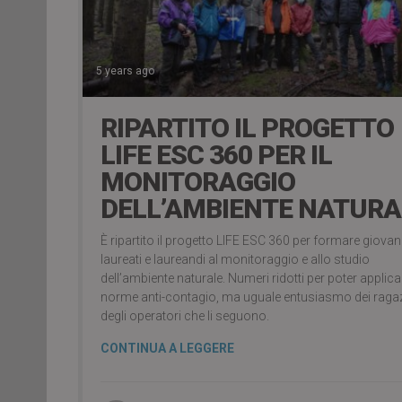
5 years ago
RIPARTITO IL PROGETTO
LIFE ESC 360 PER IL
MONITORAGGIO
DELL’AMBIENTE NATURA
È ripartito il progetto LIFE ESC 360 per formare giovan
laureati e laureandi al monitoraggio e allo studio
dell’ambiente naturale. Numeri ridotti per poter applica
norme anti-contagio, ma uguale entusiasmo dei ragaz
degli operatori che li seguono.
CONTINUA A LEGGERE