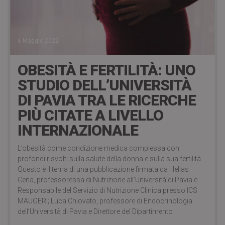
6 Maggio 2022
OBESITÀ E FERTILITÀ: UNO
STUDIO DELL’UNIVERSITÀ
DI PAVIA TRA LE RICERCHE
PIÙ CITATE A LIVELLO
INTERNAZIONALE
L’obesità come condizione medica complessa con
profondi risvolti sulla salute della donna e sulla sua fertilità.
Questo è il tema di una pubblicazione firmata da Hellas
Cena, professoressa di Nutrizione all’Università di Pavia e
Responsabile del Servizio di Nutrizione Clinica presso ICS
MAUGERI; Luca Chiovato, professore di Endocrinologia
dell’Università di Pavia e Direttore del Dipartimento