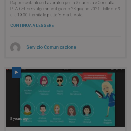
Rappresentanti dei Lavoratori per la Sicurezza e Consulta
PTA-CEL si svolgeranno il giorno 23 giugno 2021, dalle ore 9
alle 19.00, tramite la piattaforma U-Vote.
CONTINUA A LEGGERE
Servizio Comunicazione
5 years ago