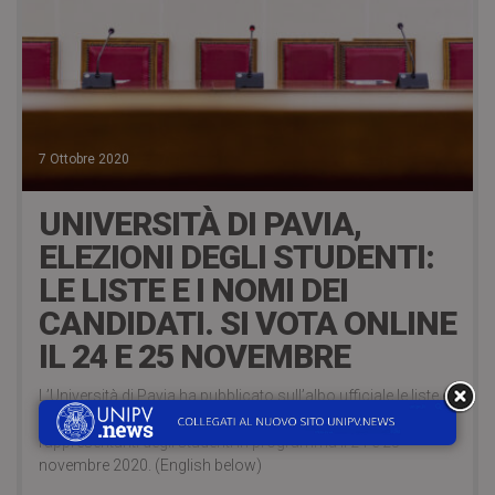
7 Ottobre 2020
UNIVERSITÀ DI PAVIA,
ELEZIONI DEGLI STUDENTI:
LE LISTE E I NOMI DEI
CANDIDATI. SI VOTA ONLINE
IL 24 E 25 NOVEMBRE
L’Università di Pavia ha pubblicato sull’albo ufficiale le liste e i
nomi dei candidati ammessi alle nuove elezioni dei
rappresentanti degli studenti in programma il 24 e 25
novembre 2020. (English below)