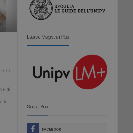
Lauree Magistrali Plus
ersità
va, di
a, la
Social Box
FACEBOOK