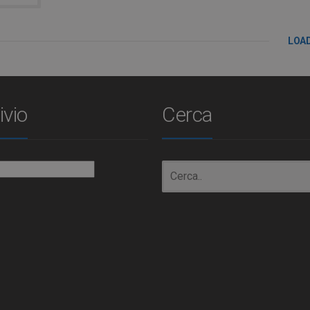
LOA
ivio
Cerca
io