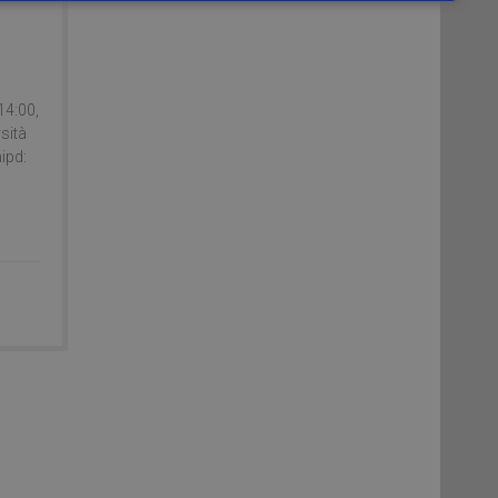
14:00,
rsità
ipd: