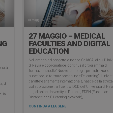
18 Maggio 2021
27 MAGGIO – MEDICAL
NG
FACULTIES AND DIGITAL
EDUCATION
Nell’ambito del progetto europeo ChildCA, di cui l’Univ
di Pavia è coordinatrice, continua il programma di
ersità
formazione sulle “Nuove tecnologie per l’istruzione
superiore, la formazione online e l’e-learning”. L’iniziati
carattere altamente internazionale, nasce dalla stretta
a, di
collaborazione tra il centro IDCD dell’Università di Pavi
Jagiellonian University in Polonia, EDEN (European
, la
Distance and E-Learning Network),
CONTINUA A LEGGERE