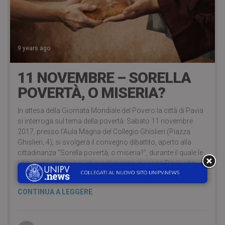
9 years ago
11 NOVEMBRE – SORELLA
POVERTÀ, O MISERIA?
In attesa della Giornata Mondiale del Povero la città di Pavia
si interroga sul tema della povertà. Sabato 11 novembre
2017, presso l’Aula Magna del Collegio Ghislieri (Piazza
Ghislieri, 4), si svolgerà il convegno dibattito, aperto alla
cittadinanza “Sorella povertà, o miseria?”, durante il quale le
istituzioni cittadine si interrogheranno su cosa Pavia stia
facendo
CONTINUA A LEGGERE