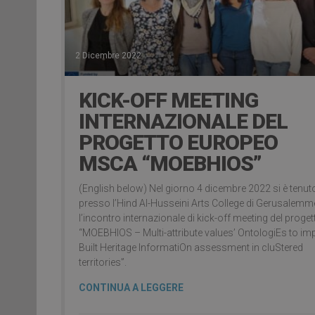
2 Dicembre 2022
KICK-OFF MEETING
INTERNAZIONALE DEL
PROGETTO EUROPEO
MSCA “MOEBHIOS”
(English below) Nel giorno 4 dicembre 2022 si è tenut
presso l’Hind Al-Husseini Arts College di Gerusalemm
l’incontro internazionale di kick-off meeting del proget
“MOEBHIOS – Multi-attribute values’ OntologiEs to im
Built Heritage InformatiOn assessment in cluStered
territories”.
CONTINUA A LEGGERE