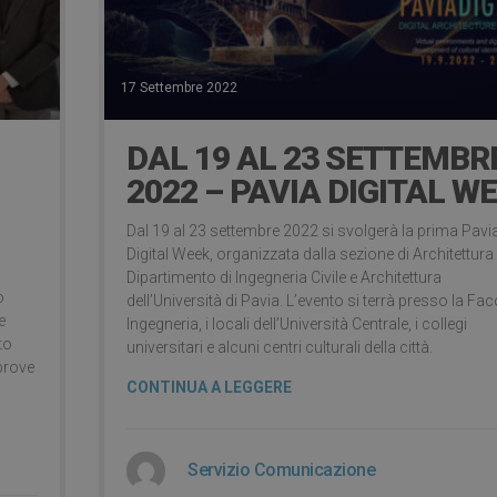
17 Settembre 2022
DAL 19 AL 23 SETTEMBR
2022 – PAVIA DIGITAL W
Dal 19 al 23 settembre 2022 si svolgerà la prima Pavi
Digital Week, organizzata dalla sezione di Architettura
Dipartimento di Ingegneria Civile e Architettura
o
dell’Università di Pavia. L’evento si terrà presso la Fac
e
Ingegneria, i locali dell’Università Centrale, i collegi
to
universitari e alcuni centri culturali della città.
prove
CONTINUA A LEGGERE
Servizio Comunicazione