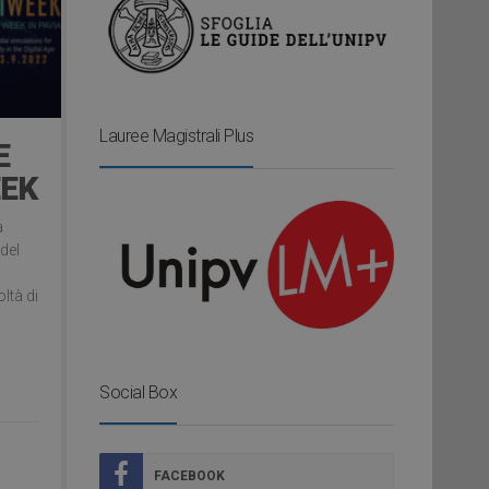
Lauree Magistrali Plus
E
EEK
a
 del
oltà di
Social Box
FACEBOOK