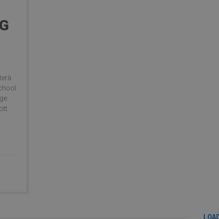
NG
terà
School
ge:
tt.
LOA