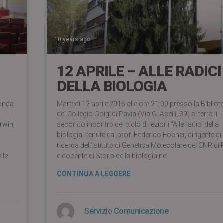
10 years ago
12 APRILE – ALLE RADICI
DELLA BIOLOGIA
conda
Martedì 12 aprile 2016 alle ore 21.00 presso la Bibliot
del Collegio Golgi di Pavia (Via G. Aselli, 39) si terrà il
rwin,
secondo incontro del ciclo di lezioni “Alle radici della
biologia” tenute dal prof. Federico Focher, dirigente di
ricerca dell’Istituto di Genetica Molecolare del CNR di
lle
e docente di Storia della biologia nel
CONTINUA A LEGGERE
Servizio Comunicazione