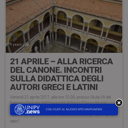
9 years ago
21 APRILE – ALLA RICERCA
DEL CANONE. INCONTRI
SULLA DIDATTICA DEGLI
AUTORI GRECI E LATINI
Venerdì 21 aprile 2017, alle ore 15.00, presso l’Aula VII del
Palazzo Centrale dell’Università di Pavia (Corso Strada
Nuova, 65), si terrà il quinto appuntamento del ciclo “Alla
ricerca del canone. Incontri sulla didattica degli autori greci e
latini”.