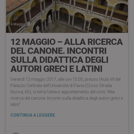
4 Maggio 2017
12 MAGGIO – ALLA RICERCA
DEL CANONE. INCONTRI
SULLA DIDATTICA DEGLI
AUTORI GRECI E LATINI
Venerdì 12 maggio 2017, alle ore 15.00, presso l’Aula VII del
Palazzo Centrale dell’Università di Pavia (Corso Strada
Nuova, 65), si terrà l’ottavo appuntamento del ciclo “Alla
ricerca del canone. Incontri sulla didattica degli autori greci e
latini”.
CONTINUA A LEGGERE