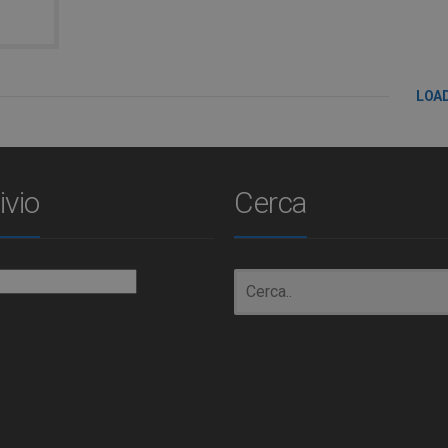
LOA
ivio
Cerca
io