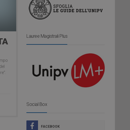
Lauree Magistrali Plus
TA
Campo
del
re”.
Social Box
FACEBOOK