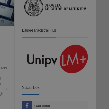
Lauree Magistrali Plus
ischi
l
e
Social Box
gramma
li
FACEBOOK