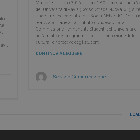
Martedì 3 maggio 2016 alle ore 18.00, presso l’aula V
dell’Università di Pavia (Corso Strada Nuova, 65), si t
l’incontro dedicato al tema “Social Network”. L’iniziati
nto
realizzata grazie al contributo concesso dalla
sce
Commissione Permanente Studenti dell’Università di 
”,
nell’ambito del programma per la promozione delle att
culturali e ricreative degli studenti.
Pavia
CONTINUA A LEGGERE
Servizio Comunicazione
LOA