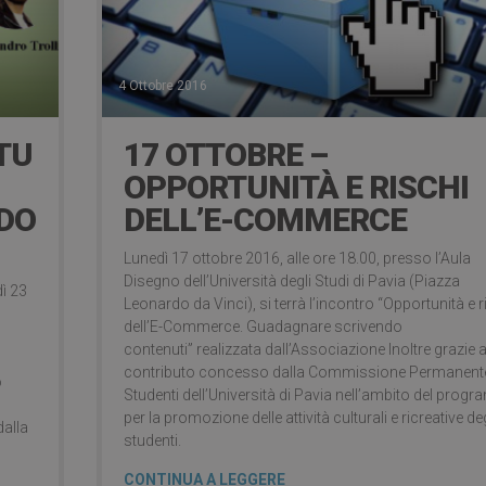
4 Ottobre 2016
 TU
17 OTTOBRE –
OPPORTUNITÀ E RISCHI
DO
DELL’E-COMMERCE
Lunedì 17 ottobre 2016, alle ore 18.00, presso l’Aula
Disegno dell’Università degli Studi di Pavia (Piazza
dì 23
Leonardo da Vinci), si terrà l’incontro “Opportunità e r
dell’E-Commerce. Guadagnare scrivendo
contenuti” realizzata dall’Associazione Inoltre grazie a
contributo concesso dalla Commissione Permanent
o
Studenti dell’Università di Pavia nell’ambito del pro
per la promozione delle attività culturali e ricreative deg
dalla
studenti.
CONTINUA A LEGGERE