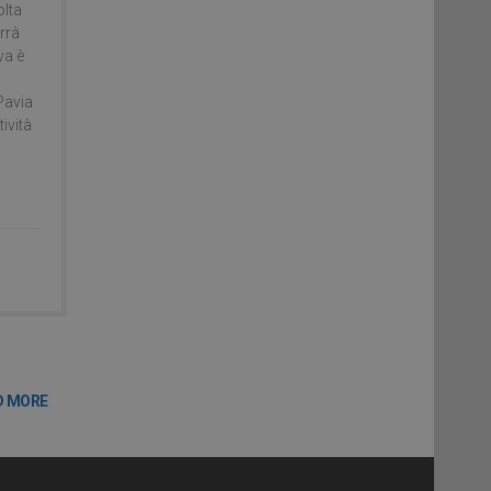
olta
errà
va è
Pavia
ività
D MORE