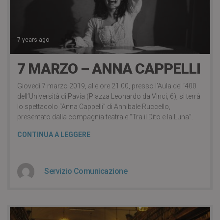
7 years ago
7 MARZO – ANNA CAPPELLI
Giovedì 7 marzo 2019, alle ore 21.00, presso l’Aula del ‘400
dell’Università di Pavia (Piazza Leonardo da Vinci, 6), si terrà
lo spettacolo “Anna Cappelli” di Annibale Ruccello,
presentato dalla compagnia teatrale “Tra il Dito e la Luna”.
CONTINUA A LEGGERE
Servizio Comunicazione