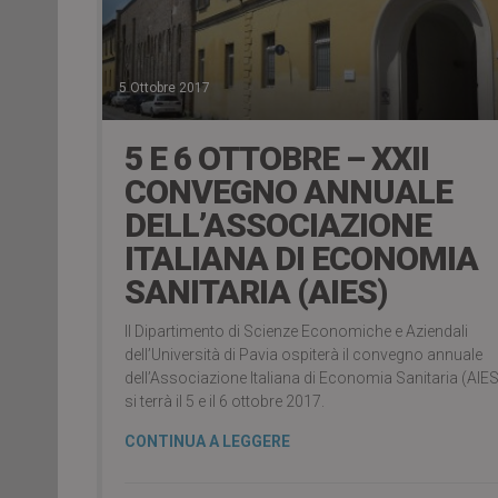
5 Ottobre 2017
5 E 6 OTTOBRE – XXII
CONVEGNO ANNUALE
DELL’ASSOCIAZIONE
ITALIANA DI ECONOMIA
SANITARIA (AIES)
Il Dipartimento di Scienze Economiche e Aziendali
dell’Università di Pavia ospiterà il convegno annuale
dell’Associazione Italiana di Economia Sanitaria (AIE
si terrà il 5 e il 6 ottobre 2017.
CONTINUA A LEGGERE