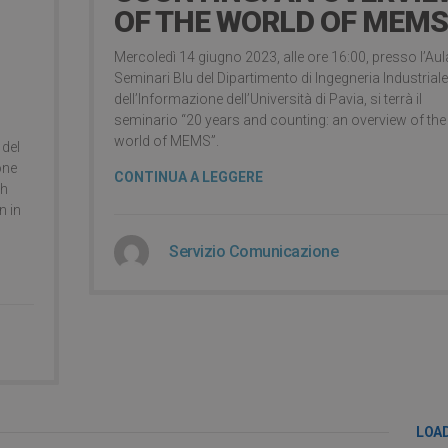
OF THE WORLD OF MEMS
Mercoledì 14 giugno 2023, alle ore 16:00, presso l’Aul
Seminari Blu del Dipartimento di Ingegneria Industriale
dell’Informazione dell’Università di Pavia, si terrà il
seminario “20 years and counting: an overview of the
world of MEMS”.
 del
one
CONTINUA A LEGGERE
th
n in
Servizio Comunicazione
LOA