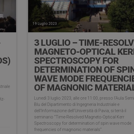
19 Luglio 2023
-
3 LUGLIO – TIME-RESOL
MAGNETO-OPTICAL KER
DS)
SPECTROSCOPY FOR
DETERMINATION OF SPI
WAVE MODE FREQUENCI
OF MAGNONIC MATERIA
triale
Lunedì 3 luglio 2023, alle ore 11:00, presso l’Aula Sem
Hz-
Blu del Dipartimento di Ingegneria Industriale e
dell’Informazione dell’Università di Pavia, si terrà il
seminario “Time-Resolved Magneto-Optical Kerr
Spectroscopy for determination of spin wave mode
frequencies of magnonic materials”.