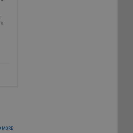
a
 e
D MORE