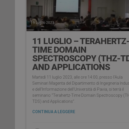
19 Luglio 2023
11 LUGLIO – TERAHERTZ
TIME DOMAIN
SPECTROSCOPY (THZ-T
AND APPLICATIONS
Martedì 11 luglio 2023, alle ore 14:00, presso l’Aula
Seminari Magenta del Dipartimento di Ingegneria Indus
e dell’Informazione dell’Università di Pavia, si terrà il
seminario “Terahertz-Time Domain Spectroscopy (T
TDS) and Applications”.
CONTINUA A LEGGERE