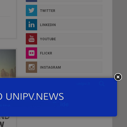
TWITTER
LINKEDIN
YOUTUBE
FLICKR
INSTAGRAM
AND
W