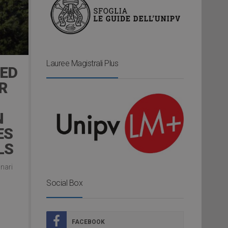
Lauree Magistrali Plus
VED
R
N
ES
LS
inari
Social Box
FACEBOOK