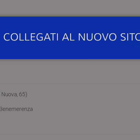
Dipartimento di Musicologia e Beni Culturali
 Nuova, 65)
i Benemerenza