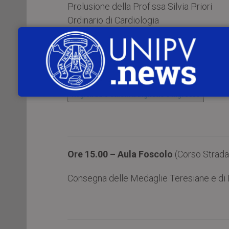
Prolusione della Prof.ssa Silvia Priori
Ordinario di Cardiologia
Gaudeamus igitur
eseguito dal Coro del 
Uscita del Corteo Accademico
Registrati e ottieni il biglietto d’ingresso
Ore 15.00 – Aula Foscolo
(Corso Strada
Consegna delle Medaglie Teresiane e d