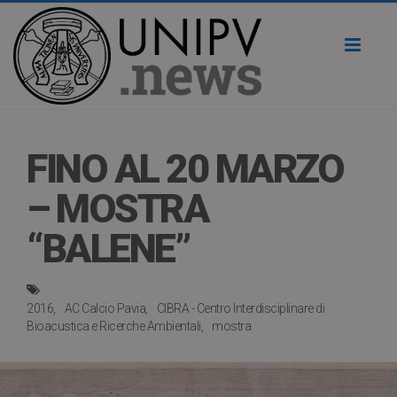
Toggl
naviga
FINO AL 20 MARZO
– MOSTRA
“BALENE”
2016
AC Calcio Pavia
CIBRA - Centro Interdisciplinare di
Bioacustica e Ricerche Ambientali
mostra