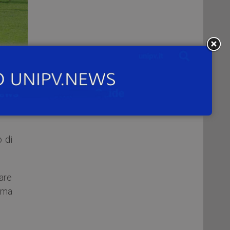
via
à di
o di
lare
 ma