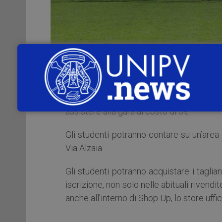
Anche in occasione della
partita contro
sabato 20 febbraio 2016 alle ore 17.3
assistere alla gara al costo di 5€.
Gli studenti potranno contare su un’area a
Via Alzaia.
Gli studenti potranno acquistare i tagli
iscrizione, non solo nelle abituali rivendit
anche all’interno di Shop Up, lo store uffici