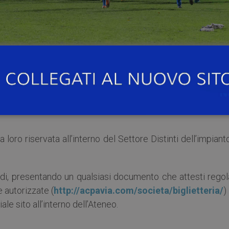
 l’Albinoleffe
che si svolgerà allo
Stadio Fortunati di Pa
0
tutti gli iscritti all’Università di Pavia avranno la possibilit
 loro riservata all’interno del Settore Distinti dell’impiant
andi, presentando un qualsiasi documento che attesti rego
e autorizzate (
http://acpavia.com/societa/biglietteria/
)
ale sito all’interno dell’Ateneo.