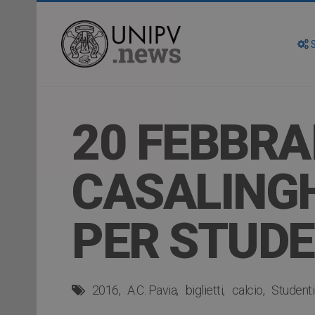
S
20 FEBBRAI
CASALINGH
PER STUDE
2016
A.C. Pavia
biglietti
calcio
Studenti 