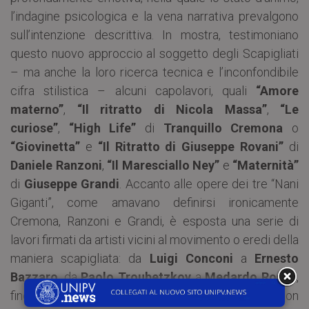
l’indagine psicologica e la vena narrativa prevalgono
sull’intenzione descrittiva. In mostra, testimoniano
questo nuovo approccio al soggetto degli Scapigliati
– ma anche la loro ricerca tecnica e l’inconfondibile
cifra stilistica – alcuni capolavori, quali
“Amore
materno”
,
“Il ritratto di Nicola Massa”
,
“Le
curiose”
,
“High Life”
di
Tranquillo
Cremona
o
“Giovinetta”
e
“Il Ritratto di Giuseppe Rovani”
di
Daniele Ranzoni
,
“Il Maresciallo Ney”
e
“Maternità”
di
Giuseppe Grandi
. Accanto alle opere dei tre “Nani
Giganti”, come amavano definirsi ironicamente
Cremona, Ranzoni e Grandi, è esposta una serie di
lavori firmati da artisti vicini al movimento o eredi della
maniera scapigliata: da
Luigi Conconi
a
Ernesto
Bazzaro
, da
Paolo Troubetzkoy
a
Medardo Rosso
,
fino a
Giovanni Segantini
, presente in mostra con