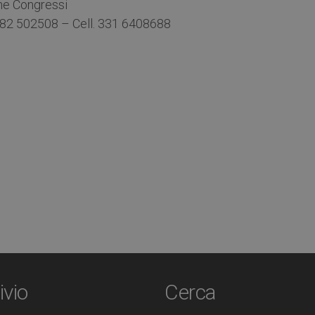
one Congressi
82 502508 – Cell. 331 6408688
ivio
Cerca