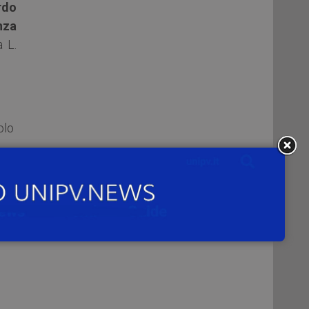
rdo
nza
 L.
olo
iva