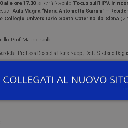
0 alle ore 17.30
si terrà l’evento “
Focus sull’HPV. In rico
esso l’
Aula Magna “Maria Antonietta Sairani” – Reside
e Collegio Universitario Santa Caterina da Siena
(Via
illo, Prof. Marco Paulli
Gardella, Prof.ssa Rossella Elena Nappi, Dott. Stefano Bogli
inviare la
scheda di iscrizione
alla segreteria organizzat
o