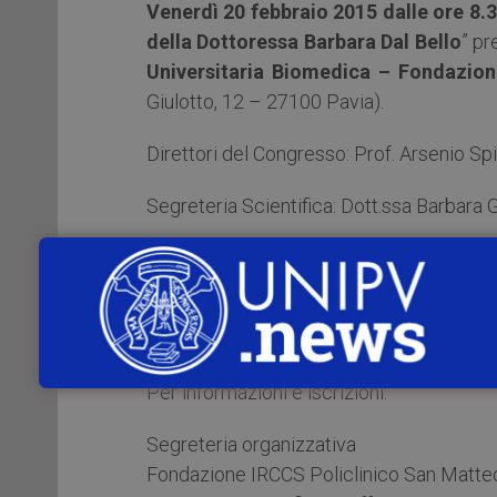
Venerdì 20 febbraio 2015 dalle ore 8.3
della Dottoressa Barbara Dal Bello
” pr
Universitaria Biomedica – Fondazion
Giulotto, 12 – 27100 Pavia).
Direttori del Congresso: Prof. Arsenio Spin
Segreteria Scientifica: Dott.ssa Barbara 
La partecipazione all’evento è gratuita.
Per ragioni organizzative è necessario 
entro il 13 febbraio 2015
.
Per informazioni e iscrizioni:
Segreteria organizzativa
Fondazione IRCCS Policlinico San Matte