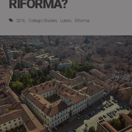
RIFORMA?
2016
Collegio Ghislieri
Lutero
Riforma