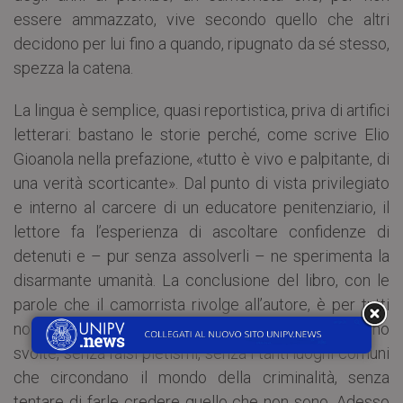
essere ammazzato, vive secondo quello che altri
decidono per lui fino a quando, ripugnato da sé stesso,
spezza la catena.
La lingua è semplice, quasi reportistica, priva di artifici
letterari: bastano le storie perché, come scrive Elio
Gioanola nella prefazione, «tutto è vivo e palpitante, di
una verità scorticante». Dal punto di vista privilegiato
e interno al carcere di un educatore penitenziario, il
lettore fa l’esperienza di ascoltare confidenze di
detenuti e – pur senza assolverli – ne sperimenta la
disarmante umanità. La conclusione del libro, con le
parole che il camorrista rivolge all’autore, è per tutti
noi: «Ho raccontato le cose come davvero si sono
svolte, senza falsi pietismi, senza i tanti luoghi comuni
che circondano il mondo della criminalità, senza
tentare di farle credere quello che non sono. Adesso