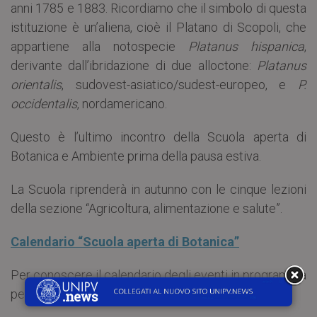
anni 1785 e 1883. Ricordiamo che il simbolo di questa
istituzione è un’aliena, cioè il Platano di Scopoli, che
appartiene alla notospecie
Platanus hispanica
,
derivante dall’ibridazione di due alloctone:
Platanus
orientalis
, sudovest-asiatico/sudest-europeo, e
P.
occidentalis
, nordamericano.
Questo è l’ultimo incontro della Scuola aperta di
Botanica e Ambiente prima della pausa estiva.
La Scuola riprenderà in autunno con le cinque lezioni
della sezione “Agricoltura, alimentazione e salute”.
Calendario “Scuola aperta di Botanica”
Per conoscere il calendario degli eventi in programma
per “Orto in festa”:
Calendario “Orto in festa”