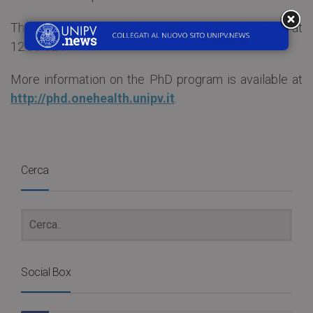
The
deadline
for applications is
July 28, 2023
at
12:00 CET.
More information on the PhD program is available at
http://phd.onehealth.unipv.it
.
Cerca
Social Box