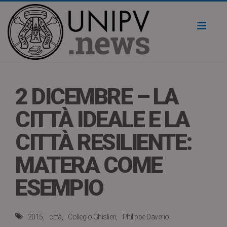
Toggl
naviga
2 DICEMBRE – LA
CITTÀ IDEALE E LA
CITTÀ RESILIENTE:
MATERA COME
ESEMPIO
2015
città
Collegio Ghislieri
Philippe Daverio