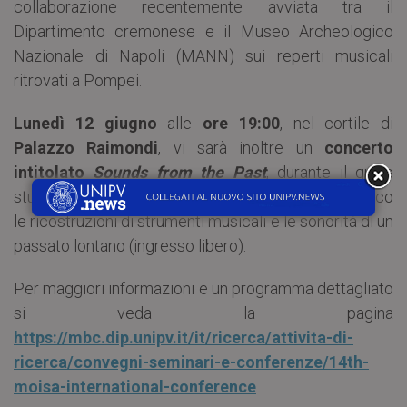
collaborazione recentemente avviata tra il
Dipartimento cremonese e il Museo Archeologico
Nazionale di Napoli (MANN) sui reperti musicali
ritrovati a Pompei.
Lunedì 12 giugno
alle
ore 19:00
, nel cortile di
Palazzo Raimondi
, vi sarà inoltre un
concerto
intitolato
Sounds from the Past
, durante il quale
studiosi e musicisti presenteranno al grande pubblico
le ricostruzioni di strumenti musicali e le sonorità di un
passato lontano (ingresso libero).
Per maggiori informazioni e un programma dettagliato
si veda la pagina
https://mbc.dip.unipv.it/it/ricerca/attivita-di-
ricerca/convegni-seminari-e-conferenze/14th-
moisa-international-conference