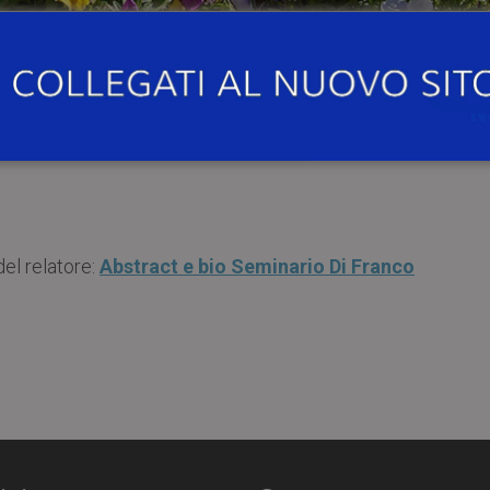
00
, presso l’Aula Seminari Blu del Dipartimento di Ingegn
ersità di Pavia, si terrà il seminario
“The long journey
, policies, results”
.
del relatore:
Abstract e bio Seminario Di Franco