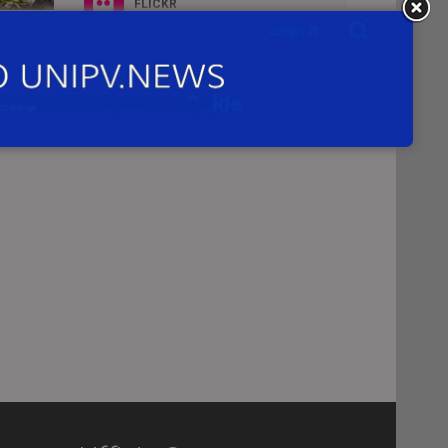
FLICKR
eria
INSTAGRAM
 of