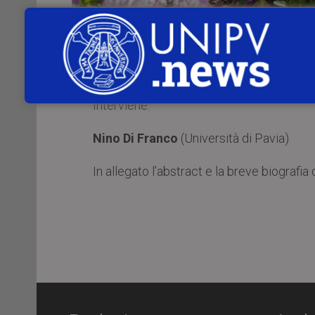
Mercoledì 7 giugno 2023
, alle
ore 14:
Industriale e dell’Informazione dell’Univ
energy efficiency in Italy: limits, biases
Interviene:
Nino Di Franco
(Università di Pavia)
In allegato l’abstract e la breve biografia 