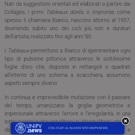
Nati da suggestioni orientali ed elaborati a partire dai
Collages, i primi
Tableaux dorés
, o
Impronte
, come
spesso li chiamava Bianco, nascono attorno al 1957,
divenendo subito uno dei cicli più noti e duraturi
dell’artista, realizzato fino agli anni ’80.
I
Tableaux
permettono a Bianco di sperimentare ogni
tipo di pulsione pittorica attraverso le sottilissime
foglie d’oro che, disposte in rettangoli o quadrati
all’interno di uno schema a scacchiera, assumono
aspetti sempre diversi.
In continua e imprevedibile mutazione con il passare
del tempo, umanizzano la griglia geometrica e
impersonale attraverso l’errore e l’irregolarità, in una
lotta continua tra equilibrio e disequilibrio, da cui
deriva quell’impatto solenne, insieme moderno e