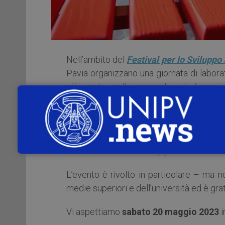
Nell’ambito del
Festival per lo Sviluppo
Pavia organizzano una giornata di laborato
più usate nelle cronache di femmin
consapevolezza sul ruolo del linguaggio n
I laboratori, di circa due ore ciascuno, si
18:00). Saranno proposti analisi di artico
attività di confronto tra (ri)scritture diver
L’evento è rivolto in particolare – ma 
medie superiori e dell’università ed è grat
Vi aspettiamo
sabato 20 maggio 2023
i