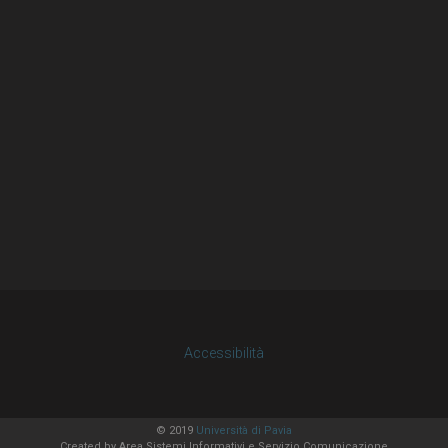
Accessibilità
© 2019
Università di Pavia
Created by
Area Sistemi Informativi
e Servizio Comunicazione