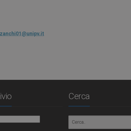
.zanchi01@unipv.it
ivio
Cerca
io