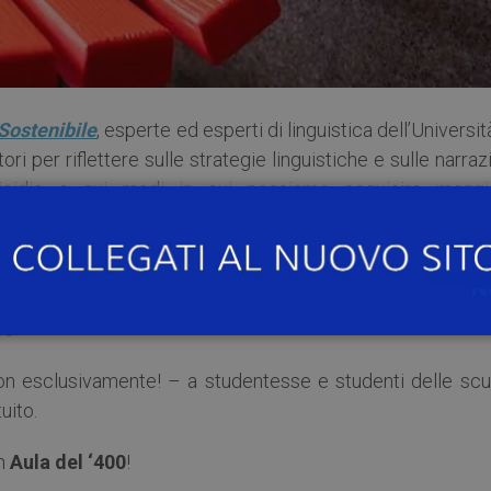
 Sostenibile
, esperte ed esperti di linguistica dell’Universit
ri per riflettere sulle strategie linguistiche e sulle narraz
icidio e sui modi in cui possiamo acquisire maggi
el promuovere la parità di genere.
 articoleranno in tre turni (ore 10:00-12:00, 14:00-16:00 e 16
li di giornale, esercizi di (ri)scrittura degli articoli stes
se.
non esclusivamente! – a studentesse e studenti delle scu
uito.
n
Aula del ‘400
!