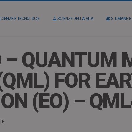
CIENZE E TECNOLOGIE
SCIENZE DELLA VITA
S. UMANE E
O – QUANTUM 
(QML) FOR EA
ON (EO) – QM
IE