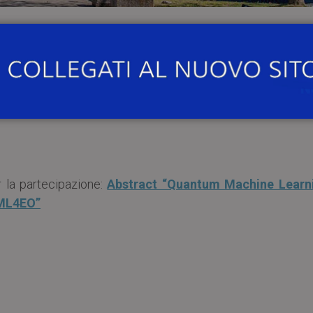
0
, si terrà il
webinar
“Quantum Machine Learning (QML) 
er la partecipazione:
Abstract “Quantum Machine Learn
QML4EO”