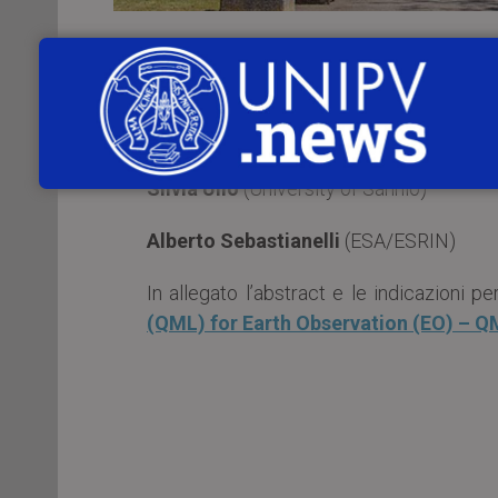
Venerdì 19 maggio 2023
, alle
ore 14:3
Earth Observation (EO) – QML4EO”
.
Intervengono:
Silvia Ullo
(University of Sannio)
Alberto Sebastianelli
(ESA/ESRIN)
In allegato l’abstract e le indicazioni p
(QML) for Earth Observation (EO) – 