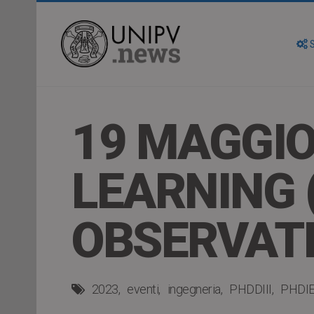
S
19 MAGGI
LEARNING 
OBSERVATI
2023
eventi
ingegneria
PHDDIII
PHDIE