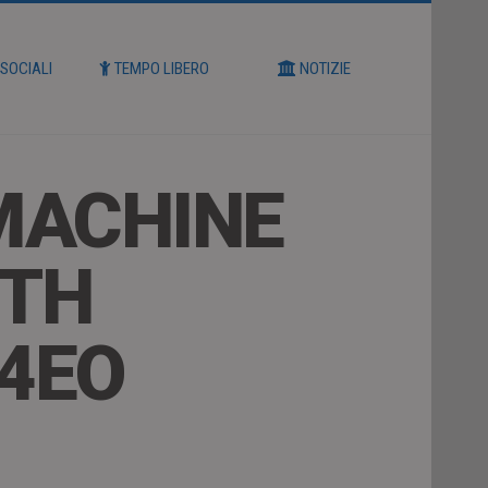
 SOCIALI
TEMPO LIBERO
NOTIZIE
MACHINE
RTH
L4EO