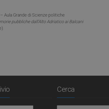
– Aula Grande di Scienze politiche
orie pubbliche dall’Alto Adriatico ai Balcani
e).
ivio
Cerca
io