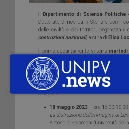
Il
Dipartimento di Scienze Politiche e
Dottorato di ricerca in Storia e con il c
delle civiltà e dei territori, organizza il
costruzioni nazionali
, a cura di
Elisa Lu
Il primo appuntamento si terrà
martedì
Politiche.
Si parlerà di
“
Confini e migrazioni nel
e costruzioni nazionali”
con
Niccolò P
A seguire:
18 maggio 2023
– ore 16.00-18.00 
La distruzione dell’immagine di Le
Antonella Salomoni (Università della