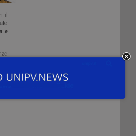
n il
bale
a e
enze
mo