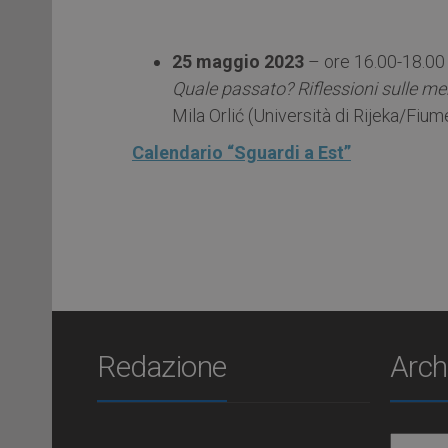
25 maggio 2023
– ore 16.00-18.00 
Quale passato? Riflessioni sulle mem
Mila Orlić (Università di Rijeka/Fium
Calendario “Sguardi a Est”
Redazione
Arch
Archiv