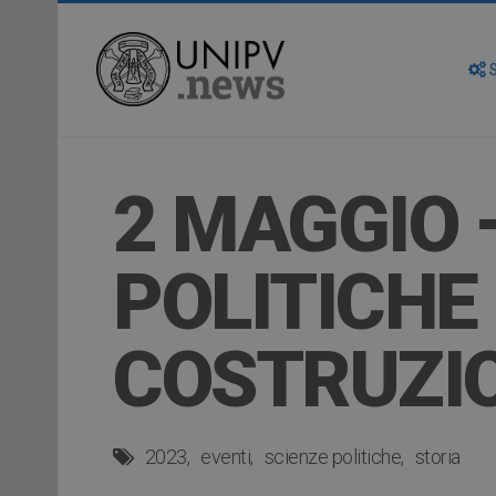
S
2 MAGGIO –
POLITICHE
COSTRUZIO
2023
eventi
scienze politiche
storia