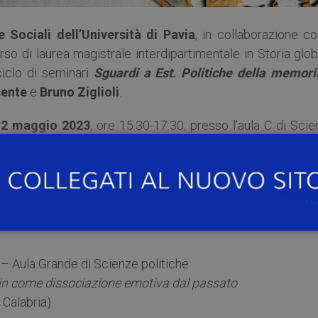
 Sociali dell’Università di Pavia
, in collaborazione co
orso di laurea magistrale interdipartimentale in Storia glo
 ciclo di seminari
Sguardi a Est. Politiche della memori
cente
e
Bruno Ziglioli
.
2 maggio 2023
, ore 15.30-17.30, presso l’aula C di Sci
l’Asia Centrale contemporanea: colonialismo, comunis
ianciola
(Università di Padova).
– Aula Grande di Scienze politiche
nin come dissociazione emotiva dal passato
 Calabria)