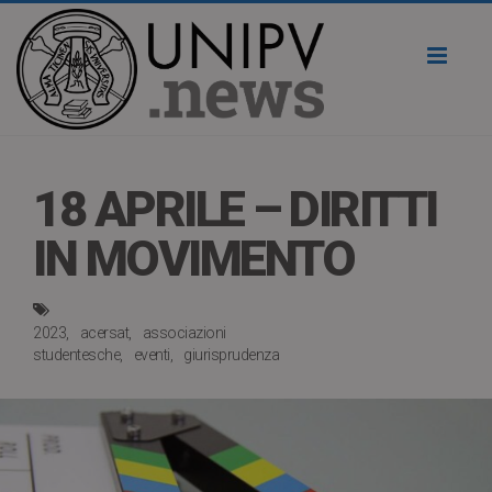
Toggl
naviga
18 APRILE – DIRITTI
IN MOVIMENTO
2023
acersat
associazioni
studentesche
eventi
giurisprudenza