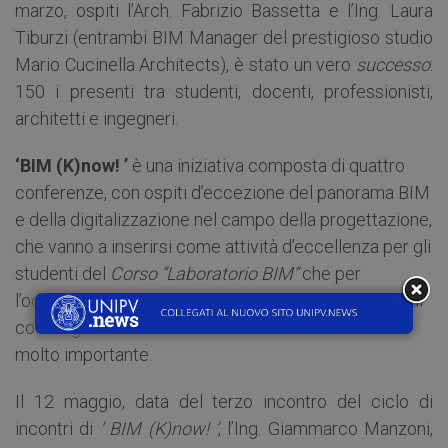
marzo, ospiti l’Arch. Fabrizio Bassetta e l’Ing. Laura
Tiburzi (entrambi BIM Manager del prestigioso studio
Mario Cucinella Architects), è stato un vero
successo
:
150 i presenti tra studenti, docenti, professionisti,
architetti e ingegneri.
‘BIM (K)now! ’
è una iniziativa composta di quattro
conferenze, con ospiti d’eccezione del panorama BIM
e della digitalizzazione nel campo della progettazione,
che vanno a inserirsi come attività d’eccellenza per gli
studenti del
Corso “Laboratorio BIM”
che per
l’occasione apre le porte al pubblico con l’obiettivo di
coinvolgere e fare rete sensibilizzando su un tema
molto importante.
Il 12 maggio, data del terzo incontro del ciclo di
incontri di
‘ BIM (K)now! ’
, l’Ing. Giammarco Manzoni,