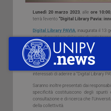
Lunedì 20 marzo 2023
, alle
ore 10:00
terrà l’evento
“Digital Library Pavia: in
Digital Library PAVIA
, inaugurata il 13
serie di novità sia dal punto di vista tec
Durante l’evento verrà illustrato lo stato
che sono state introdotte nel corso del 
Nell’occasione sarà anche presentata la 
interessati di aderire a “Digital Library PA
Saranno inoltre presentati dai responsabili 
specificità costituiscono degli spunti
consultazione e di ricerca che l’Univers
della collettività.