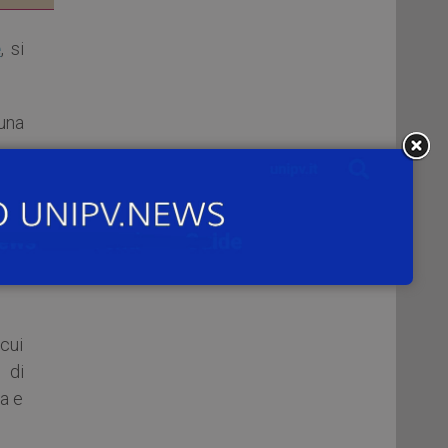
e
, si
 una
iche
 cui
 di
ca e