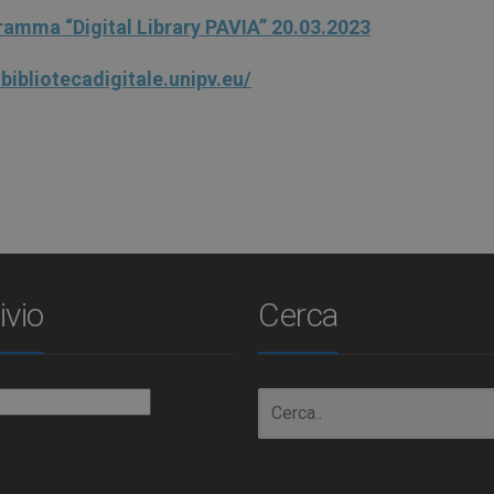
amma “Digital Library PAVIA” 20.03.2023
bibliotecadigitale.unipv.eu/
ivio
Cerca
io