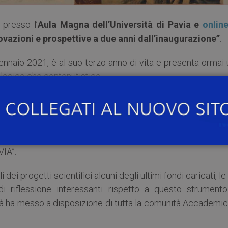
, presso l’
Aula Magna dell’Università di Pavia e
onlin
novazioni e prospettive a due anni dall’inaugurazione”
.
 gennaio 2021, è al suo terzo anno di vita e presenta ormai
nologico che contenutistico.
 attuale dell’applicativo con le principali novità tecnolog
2022.
nuova convenzione che permetterà agli Enti esterni
VIA”.
dei progetti scientifici alcuni degli ultimi fondi caricati, le
 di riflessione interessanti rispetto a questo strumento
ità ha messo a disposizione di tutta la comunità Accademi