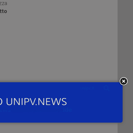
zza
tto