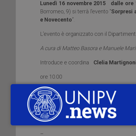
Lunedì 16 novembre 2015
dalle ore
Borromeo, 9) si terrà l’evento “
Sorpresi a
e Novecento
”.
L’evento è organizzato con il Dipartimento
A cura di Matteo Basora e Manuele Mari
Introduce e coordina
Clelia Martignon
ore 10.00
Carducci etruscologo –
Maurizio Hara
L’ingegnere al museo. Gadda e le arti fi
Montale dalla parte dei pittori: conflitto
–