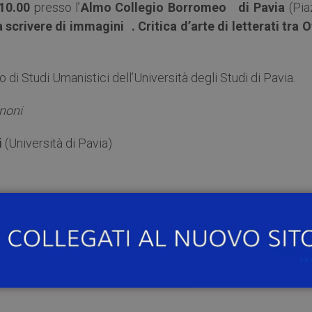
 10.00
presso l’
Almo Collegio Borromeo di Pavia
(Pia
 scrivere di immagini . Critica d’arte di letterati tra O
 di Studi Umanistici dell’Università degli Studi di Pavia.
noni
i
(Università di Pavia)
ri
(Università di Pavia)
gurative –
Manuele Marinoni
(Università di Firenze)
 d’interessi? –
Gianfranca Lavezzi
(Università di Pavia)