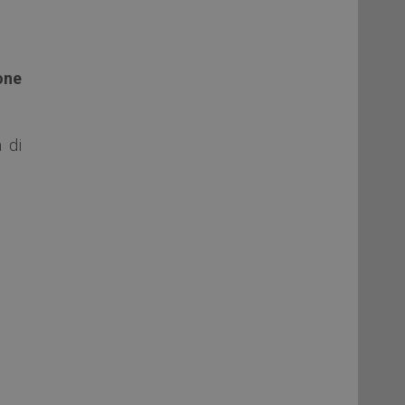
one
à di