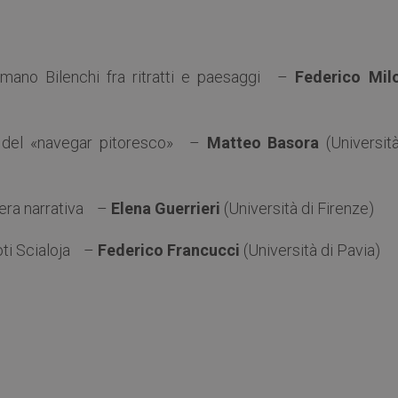
omano Bilenchi fra ritratti e paesaggi –
Federico Mil
sta del «navegar pitoresco» –
Matteo Basora
(Universit
 opera narrativa –
Elena Guerrieri
(Università di Firenze)
Toti Scialoja –
Federico Francucci
(Università di Pavia)