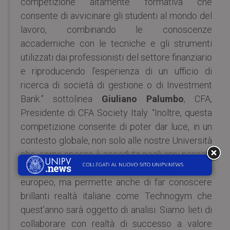
competizione altamente formativa che
consente di avvicinare gli studenti al mondo del
lavoro, combinando le conoscenze
accademiche con le tecniche e gli strumenti
utilizzati dai professionisti del settore finanziario
e riproducendo l’esperienza di un ufficio di
ricerca di società di gestione o di Investment
Bank.” sottolinea
Giuliano Palumbo
, CFA,
Presidente di CFA Society Italy. “Inoltre, questa
competizione consente di poter dar luce, in un
contesto globale, non solo alle nostre Università
che, come spesso è accaduto negli anni passati,
si sono posizionate tra le finaliste a livello
europeo, ma permette anche di far conoscere
brillanti realtà italiane come Technogym che
quest’anno sarà oggetto di analisi. Siamo lieti di
collaborare con realtà di successo a valore