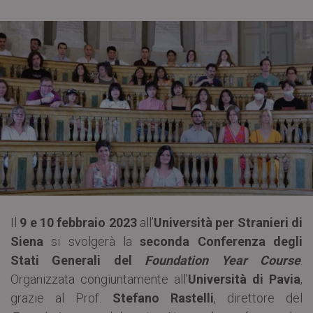
Il
9 e 10 febbraio 2023
all’
Università per Stranieri di
Siena
si svolgerà la
seconda Conferenza degli
Stati Generali del
Foundation Year Course
.
Organizzata congiuntamente all’
Università di Pavia
,
grazie al Prof.
Stefano Rastelli
, direttore del