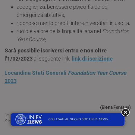
accoglienza, benessere psico-fisico ed
emergenza abitativa,
riconoscimento crediti inter-universitari in uscita,
ruolo e valore della lingua italiana nel
Foundation
Year Course
,
Sarà possibile iscriversi entro e non oltre
l’1/02/2023
al seguente link:
link di iscrizione
Locandina Stati Generali
Foundation Year Course
2023
(Elena Fontana)
[Immagine di apertura: uno scatto della Cerimonia conclusiva
Foundation Year
Program
Unipv (giugno 2022) – Fonte
Archivio Fotografico Digitale di Ateneo
]