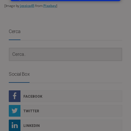
[Image by
jessica45
from
Pixabay
]
Cerca
Social Box
FACEBOOK
TWITTER
LINKEDIN