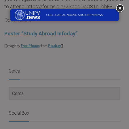
to attend: https://forms.gle/2jkqggDoQ81nLbhF8
Don’t miss it!
Poster “Study Abroad Infoday”
[[
Image by
Free-Photos
from
Pixabay
]]
Cerca
Social Box