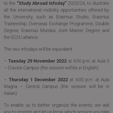
to the
“Study Abroad Infoday”
2023/24, to illustrate
all the international mobility opportunities offered by
the University, such as Erasmus Studio, Erasmus
Traineeship, Overseas Exchange Programme, Double
Degree, Erasmus Mundus Joint Master Degree and
the EC2U alliance.
The two infodays will be equivalent:
–
Tuesday 29 November 2022
at 4.00 p.m. at Aula 5
– Cravino Campus (the session will be in English)
–
Thursday 1 December 2022
at 4.00 p.m. at Aula
Magna – Central Campus (the session will be in
Italian)
To enable us to better organize the events, we ask
you to register and let us know which session you plan