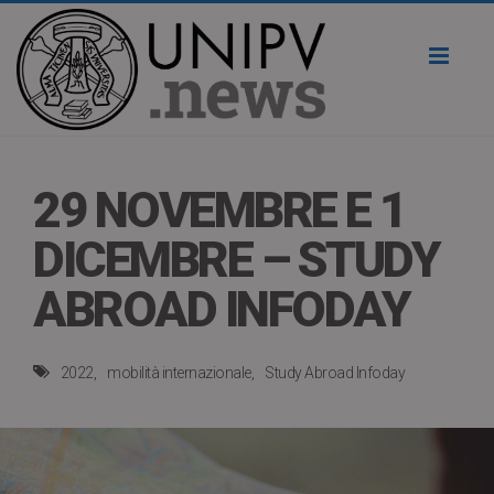
Toggl
naviga
29 NOVEMBRE E 1
DICEMBRE – STUDY
ABROAD INFODAY
2022
mobilità internazionale
Study Abroad Infoday