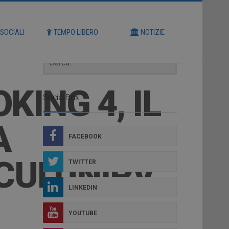
Cerca
 SOCIALI
TEMPO LIBERO
NOTIZIE
OKING 4, IL
Social Box
A
FACEBOOK
CUI UNIPV
TWITTER
LINKEDIN
YOUTUBE