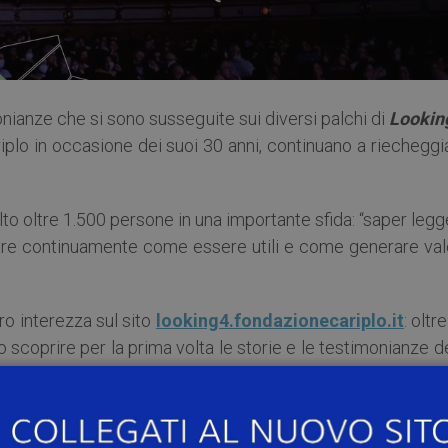
monianze che si sono susseguite sui diversi palchi di
Lookin
lo in occasione dei suoi 30 anni, continuano a riecheggia
to oltre 1.500 persone in una importante sfida: “saper leg
rare continuamente come essere utili e come generare val
oro interezza sul sito
looking4.fondazionecariplo.it
: oltr
 o scoprire per la prima volta le storie e le testimonianze d
protagoniste di
Looking 4
.
 immediata e coinvolgente, i video sono raccolti in
playlist