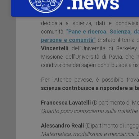
corrispondenti alle diverse giornate di lav
L’
Università di Pavia
ha ospitato una t
dedicata a scienza, dati e condivis
comunità.
“Pane e ricerca. Scienza, da
persone e comunità”
è stato il tema d
Vincentelli
dell’Università di Berkeley
Missione dell’Università di Pavia, che 
condivisione dei saperi contribuisce a ri
Per l’Ateneo pavese, è possibile trov
scienza contribuisce a rispondere ai b
Francesca Lavatelli
(Dipartimento di M
Quanto poco conosciamo sulle malattie 
Alessandro Reali
(Dipartimento di Ingegn
Matematica, modellistica e meccanica: la 