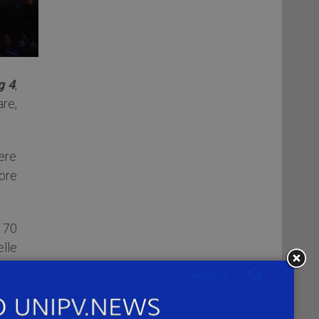
g 4
,
re,
gere
ore
e 70
elle