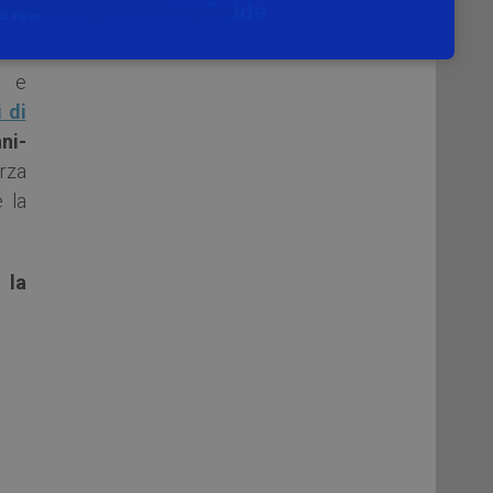
nata
e e
 di
ni-
rza
 la
 la