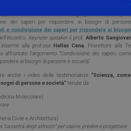
oro o ad alcuni temi trasversali di grande attualità.
appa della manifestazione il
28 giugno 2022
, una gior
ione dei saperi per rispondere ai bisogni di person
ti e condivisione dei saperi per rispondere ai bisogni
ell’incontro.
Keynote speaker
il prof.
Alberto Sangiovan
 insieme alla prof.ssa
Hellas Cena
, Prorettore alla Te
ha affrontato l’argomento “Condivisione dei saperi, come
spondere ai bisogni di persone e società”.
are anche i video delle testimonianze
“Scienza, come
isogni di persone e società”
tenute da:
edicina Molecolare)
rare
eria Civile e Architettura)
“cassetta degli attrezzi” per capire, predire e progettare