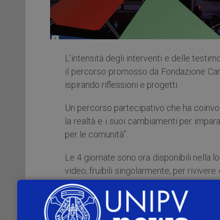
L’intensità degli interventi e delle testi
il percorso promosso da Fondazione Carip
ispirando riflessioni e progetti.
Un percorso partecipativo che ha coinvol
la realtà e i suoi cambiamenti per impa
per le comunità”.
Le 4 giornate sono ora disponibili nella l
video, fruibili singolarmente, per rivivere
tante realtà non profit e imprese sociali 
Per rendere la scoperta dei contenuti più