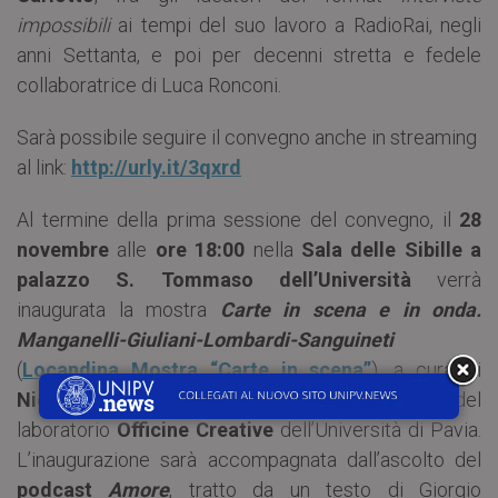
impossibili
ai tempi del suo lavoro a RadioRai, negli
anni Settanta, e poi per decenni stretta e fedele
collaboratrice di Luca Ronconi.
Sarà possibile seguire il convegno anche in streaming
al link:
http://urly.it/3qxrd
Al termine della prima sessione del convegno, il
28
novembre
alle
ore 18:00
nella
Sala delle Sibille a
palazzo S. Tommaso dell’Università
verrà
inaugurata la mostra
Carte in scena e in onda.
Manganelli-Giuliani-Lombardi-Sanguineti
(
Locandina Mostra “Carte in scena”
), a cura di
Nicoletta Trotta
realizzata con la collaborazione del
laboratorio
Officine Creative
dell’Università di Pavia.
L’inaugurazione sarà accompagnata dall’ascolto del
podcast
Amore
, tratto da un testo di Giorgio