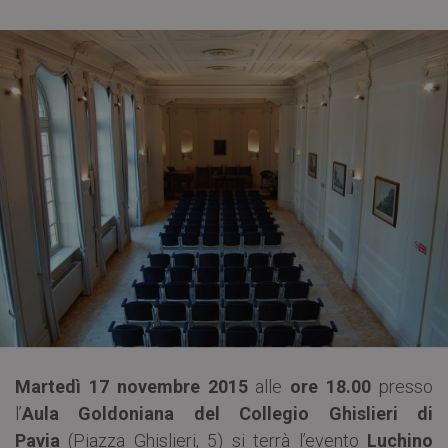
Martedì 17 novembre 2015
alle
ore 18.00
presso
l’
Aula Goldoniana del Collegio Ghislieri di
Pavia
(Piazza Ghislieri, 5) si terrà l’evento
Luchino