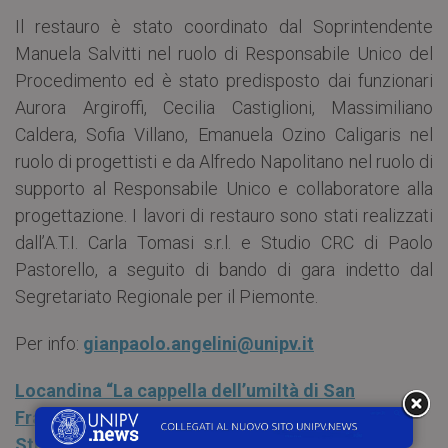
Il restauro è stato coordinato dal Soprintendente
Manuela Salvitti nel ruolo di Responsabile Unico del
Procedimento ed è stato predisposto dai funzionari
Aurora Argiroffi, Cecilia Castiglioni, Massimiliano
Caldera, Sofia Villano, Emanuela Ozino Caligaris nel
ruolo di progettisti e da Alfredo Napolitano nel ruolo di
supporto al Responsabile Unico e collaboratore alla
progettazione. I lavori di restauro sono stati realizzati
dall’A.T.I. Carla Tomasi s.r.l. e Studio CRC di Paolo
Pastorello, a seguito di bando di gara indetto dal
Segretariato Regionale per il Piemonte.
Per info:
gianpaolo.angelini@unipv.it
Locandina “La cappella dell’umiltà di San
Francesco al Sacro Monte di Orta San Giulio.
Studi e restauro”