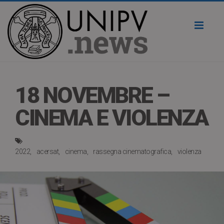
Toggl
naviga
18 NOVEMBRE –
CINEMA E VIOLENZA
2022
acersat
cinema
rassegna cinematografica
violenza