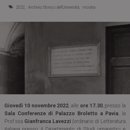
2022
Archivio Storico dell'Università
mostra
Giovedì 10 novembre 2022
, alle
ore 17.30
, presso la
Sala Conferenze di Palazzo Broletto a Pavia
, la
Prof.ssa
Gianfranca Lavezzi
(ordinario di Letteratura
italiana presso il Dipartimento di Studi umanistici e