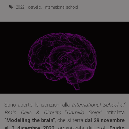
2022
cervello
international school
Sono aperte le iscrizioni alla
International School of
Brain Cells & Circuits
“
Camillo Golgi”
intitolata
“Modelling the brain”
, che si terrà
dal 29 novembre
al 3 dicembre 2022
, organizzata dal prof.
Egidio